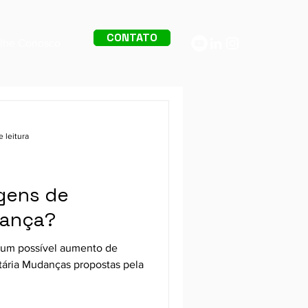
CONTATO
alhe Conosco
 leitura
Quality Tax
gens de
rança?
r um possível aumento de
tária Mudanças propostas pela