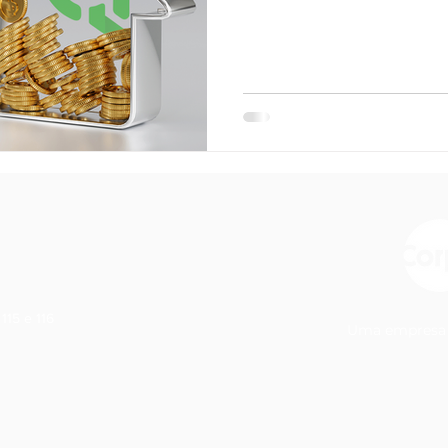
115 e 116
Uma empresa 
0