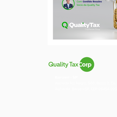
Barueri - SP
Alameda Rio Negro, 500, Bloco 2, Cjs. 
Alphaville, Barueri/SP, CEP 06454-00