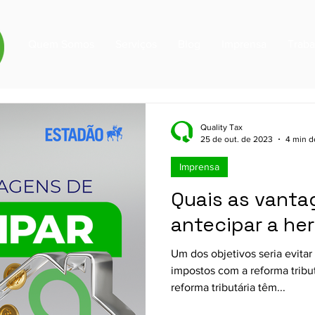
Quem Somos
Serviços
Blog
Imprensa
Trab
Quality Tax
25 de out. de 2023
4 min de
Imprensa
Quais as vanta
antecipar a he
Um dos objetivos seria evita
impostos com a reforma tribu
reforma tributária têm...