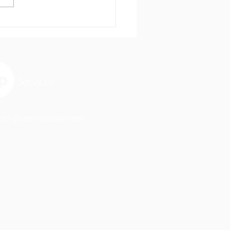
rma Tributária e a
ida pelo Crédito de
COFINS
do grupo CorpServices