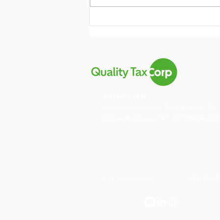
Senado aprova segunda
parte da regulamentação
da Reforma Tributária
Barueri - SP
Alameda Rio Negro, 500, Bloco 2, Cjs. 
Alphaville, Barueri/SP, CEP 06454-00
(11) 4861-4024
(21) 326