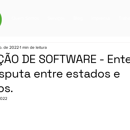
Quem Somos
Serviços
Blog
Imprensa
Trab
o. de 2022
1 min de leitura
ÇÃO DE SOFTWARE - Ent
isputa entre estados e
os.
2022