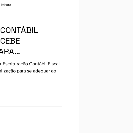
 leitura
 CONTÁBIL
ECEBE
PARA
 NOVAS REGRAS
A Escrituração Contábil Fiscal
TRANSFERÊNCIA
alização para se adequar ao