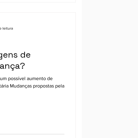
 leitura
gens de
rança?
r um possível aumento de
tária Mudanças propostas pela