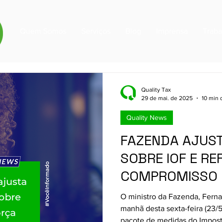
Quem Somos
Serviços
Blog
Imprensa
Trab
Quality Tax
29 de mai. de 2025
10 min 
Quality News
FAZENDA AJUS
SOBRE IOF E R
COMPROMISSO 
FISCAL
O ministro da Fazenda, Fern
manhã desta sexta-feira (23/5
pacote de medidas do Impos