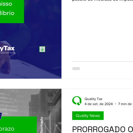
Financeiras (IOF) divulgado n
Brasília, ao informar sobre a
decreto que revê um dos iten
Quality Tax
4 de set. de 2024
7 min de 
Quality News
PRORROGADO O