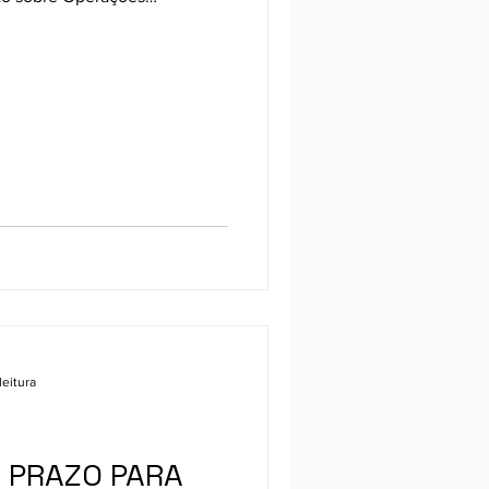
essa quinta-feira (22/5), em
 publicação de um novo
s.
leitura
 PRAZO PARA