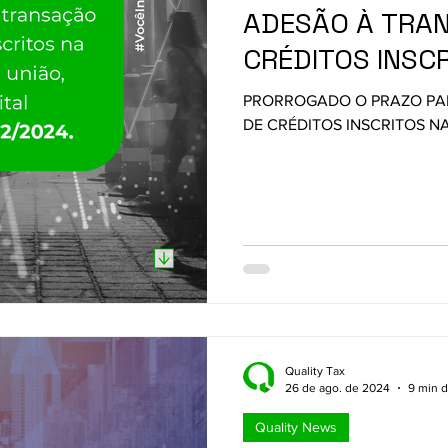
ADESÃO À TRA
CRÉDITOS INSCR
ATIVA DA UNIÃO
PRORROGADO O PRAZO PA
EDITAL PGFN/RF
DE CRÉDITOS INSCRITOS N
Quality Tax
26 de ago. de 2024
9 min d
Quality News