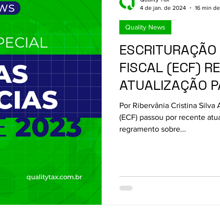
4 de jan. de 2024
16 min de
Quality News
ESCRITURAÇÃO
FISCAL (ECF) R
ATUALIZAÇÃO 
ADEQUAÇÃO ÀS
Por Ribervânia Cristina Silva 
DE PREÇOS DE 
(ECF) passou por recente atu
regramento sobre...