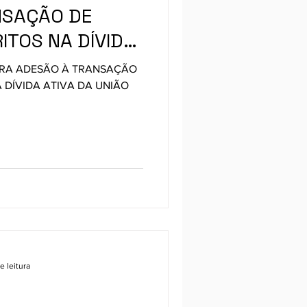
NSAÇÃO DE
ITOS NA DÍVIDA
, PREVISTA NO
RA ADESÃO À TRANSAÇÃO
B N° 2/2024.
A DÍVIDA ATIVA DA UNIÃO
e leitura