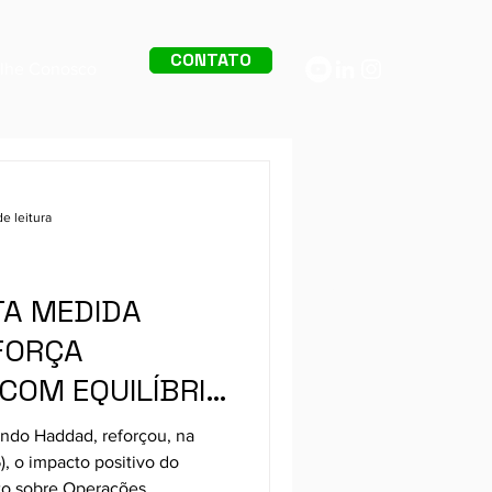
CONTATO
alhe Conosco
de leitura
Quality Tax
TA MEDIDA
EFORÇA
COM EQUILÍBRIO
ando Haddad, reforçou, na
), o impacto positivo do
to sobre Operações