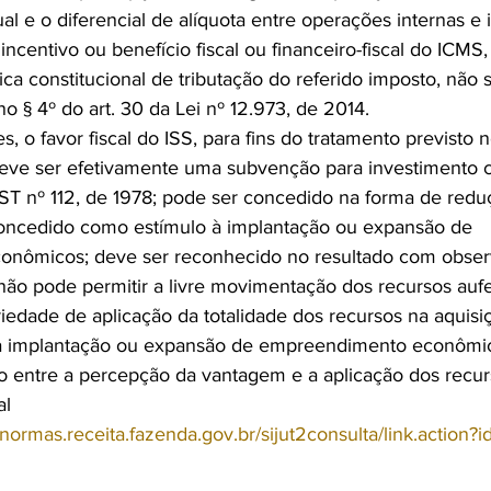
ual e o diferencial de alíquota entre operações internas e 
ncentivo ou benefício fiscal ou financeiro-fiscal do ICMS
ica constitucional de tributação do referido imposto, não
no § 4º do art. 30 da Lei nº 12.973, de 2014.
, o favor fiscal do ISS, para fins do tratamento previsto n
deve ser efetivamente uma subvenção para investimento 
T nº 112, de 1978; pode ser concedido na forma de redu
concedido como estímulo à implantação ou expansão de 
nômicos; deve ser reconhecido no resultado com obser
ão pode permitir a livre movimentação dos recursos auferi
riedade de aplicação da totalidade dos recursos na aquisi
 à implantação ou expansão de empreendimento econômico
ão entre a percepção da vantagem e a aplicação dos recur
al
//normas.receita.fazenda.gov.br/sijut2consulta/link.action