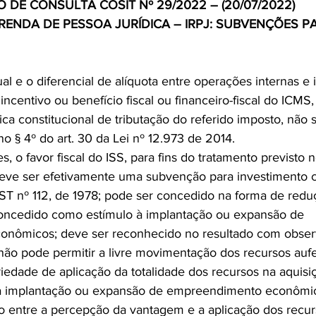
 DE CONSULTA COSIT Nº 29/2022 – (20/07/2022)
RENDA DE PESSOA JURÍDICA – IRPJ: SUBVENÇÕES P
ual e o diferencial de alíquota entre operações internas e 
ncentivo ou benefício fiscal ou financeiro-fiscal do ICMS
ica constitucional de tributação do referido imposto, não
no § 4º do art. 30 da Lei nº 12.973 de 2014.
, o favor fiscal do ISS, para fins do tratamento previsto n
deve ser efetivamente uma subvenção para investimento 
T nº 112, de 1978; pode ser concedido na forma de redu
concedido como estímulo à implantação ou expansão de 
nômicos; deve ser reconhecido no resultado com obser
ão pode permitir a livre movimentação dos recursos auferi
riedade de aplicação da totalidade dos recursos na aquisi
 à implantação ou expansão de empreendimento econômico
ão entre a percepção da vantagem e a aplicação dos recur