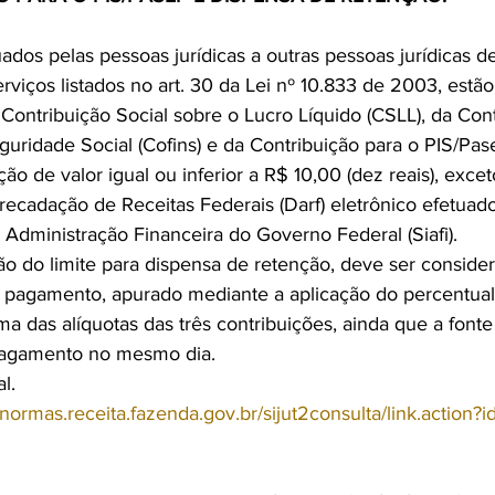
os pelas pessoas jurídicas a outras pessoas jurídicas de 
rviços listados no art. 30 da Lei nº 10.833 de 2003, estão 
Contribuição Social sobre o Lucro Líquido (CSLL), da Cont
uridade Social (Cofins) e da Contribuição para o PIS/Pas
ão de valor igual ou inferior a R$ 10,00 (dez reais), exce
cadação de Receitas Federais (Darf) eletrônico efetuad
 Administração Financeira do Governo Federal (Siafi).
ção do limite para dispensa de retenção, deve ser consider
a pagamento, apurado mediante a aplicação do percentual
a das alíquotas das três contribuições, ainda que a font
pagamento no mesmo dia.
l.
//normas.receita.fazenda.gov.br/sijut2consulta/link.action