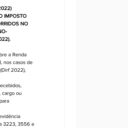
2022)
O IMPOSTO 
ORRIDOS NO 
NO-
22).
bre a Renda 
1, nos casos de 
(Dirf 2022), 
recebidos, 
 cargo ou 
para 
evidência 
ta 3223, 3556 e 