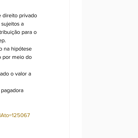
direito privado 
sujeitos a 
ribuição para o 
ep.
to na hipótese 
o por meio do 
ado o valor a 
 
e pagadora 
?idAto=125067