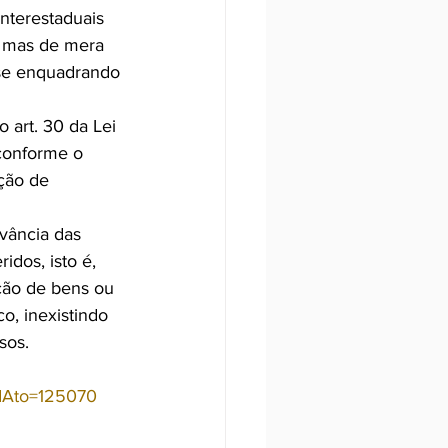
interestaduais 
, mas de mera 
 se enquadrando 
o art. 30 da Lei 
conforme o 
ção de 
vância das 
dos, isto é, 
ção de bens ou 
, inexistindo 
sos.
?idAto=125070