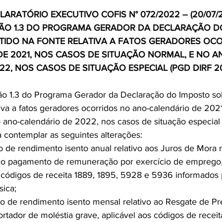
LARATÓRIO EXECUTIVO COFIS N° 072/2022 – (20/07/
ÃO 1.3 DO PROGRAMA GERADOR DA DECLARAÇÃO D
TIDO NA FONTE RELATIVA A FATOS GERADORES OC
E 2021, NOS CASOS DE SITUAÇÃO NORMAL, E NO A
2, NOS CASOS DE SITUAÇÃO ESPECIAL (PGD DIRF 20
ão 1.3 do Programa Gerador da Declaração do Imposto so
iva a fatos geradores ocorridos no ano-calendário de 202
 ano-calendário de 2022, nos casos de situação especial 
a contemplar as seguintes alterações:
tro de rendimento isento anual relativo aos Juros de Mora 
 no pagamento de remuneração por exercício de emprego,
s códigos de receita 1889, 1895, 5928 e 5936 informados 
sica;
stro de rendimento isento mensal relativo ao Resgate de Pr
tador de moléstia grave, aplicável aos códigos de recei