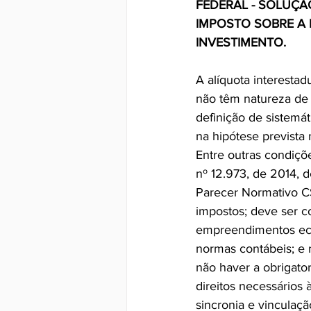
FEDERAL - SOLUÇÃO
IMPOSTO SOBRE A 
INVESTIMENTO.
A alíquota interestad
não têm natureza de i
definição de sistemát
na hipótese prevista 
Entre outras condições
nº 12.973, de 2014, 
Parecer Normativo CS
impostos; deve ser 
empreendimentos eco
normas contábeis; e n
não haver a obrigato
direitos necessários
sincronia e vinculaç