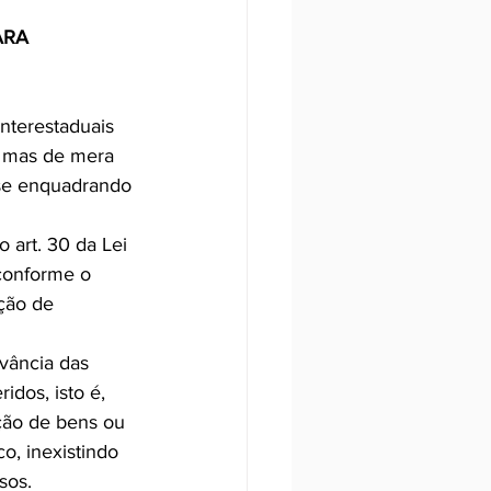
ARA 
interestaduais 
, mas de mera 
 se enquadrando 
o art. 30 da Lei 
conforme o 
ção de 
vância das 
dos, isto é, 
ção de bens ou 
, inexistindo 
sos.