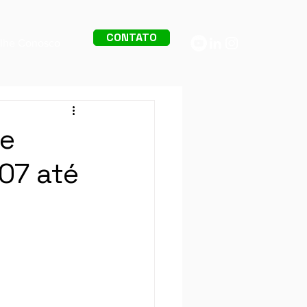
CONTATO
alhe Conosco
 e
07 até