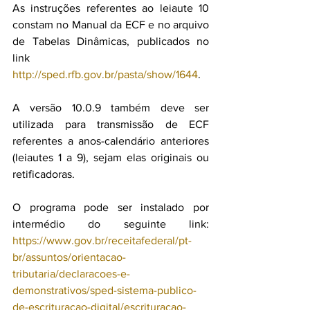
As instruções referentes ao leiaute 10 
constam no Manual da ECF e no arquivo 
de Tabelas Dinâmicas, publicados no 
link 
http://sped.rfb.gov.br/pasta/show/1644
.
A versão 10.0.9 também deve ser 
utilizada para transmissão de ECF 
referentes a anos-calendário anteriores 
(leiautes 1 a 9), sejam elas originais ou 
retificadoras.
O programa pode ser instalado por 
intermédio do seguinte link: 
https://www.gov.br/receitafederal/pt-
br/assuntos/orientacao-
tributaria/declaracoes-e-
demonstrativos/sped-sistema-publico-
de-escrituracao-digital/escrituracao-