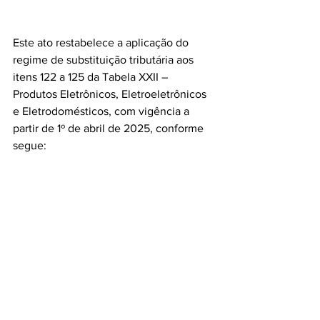
Este ato restabelece a aplicação do 
regime de substituição tributária aos 
itens 122 a 125 da Tabela XXII – 
Produtos Eletrônicos, Eletroeletrônicos 
e Eletrodomésticos, com vigência a 
partir de 1º de abril de 2025, conforme 
segue:
...
Art. 3° O Decreto n° 16.584, de 11 de 
março de 2025, passa a vigorar com as 
seguintes alterações e acréscimos:
“Art. 1° Os produtos posicionados nos 
itens de 1 a 121, 126 e 127 da Tabela XXII 
- Produtos Eletrônicos, Eletroeletrônicos 
e Eletrodomésticos, do Subanexo I - 