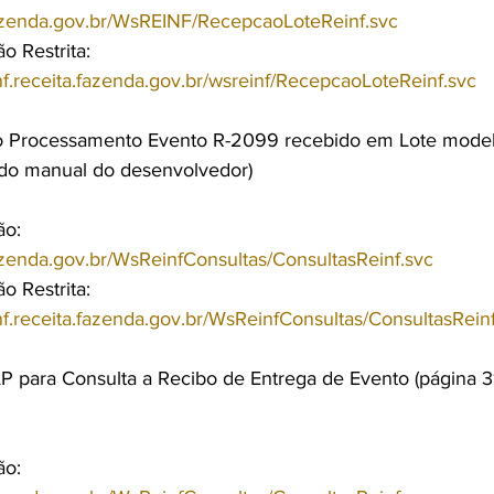
a.fazenda.gov.br/WsREINF/RecepcaoLoteReinf.svc
 Restrita:
nf.receita.fazenda.gov.br/wsreinf/RecepcaoLoteReinf.svc
do Processamento Evento R-2099 recebido em Lote mode
 do manual do desenvolvedor)
ão:
.fazenda.gov.br/WsReinfConsultas/ConsultasReinf.svc
 Restrita:
nf.receita.fazenda.gov.br/WsReinfConsultas/ConsultasRein
 para Consulta a Recibo de Entrega de Evento (página 3
ão: