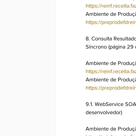
https://reinf.receit
Ambiente de Produção
https://preprodefdrei
8. Consulta Resulta
Síncrono (página 29
Ambiente de Produç
https://reinf.receita
Ambiente de Produção
https://preprodefdrei
9.1. WebService SOAP
desenvolvedor)
Ambiente de Produç