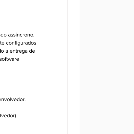
do assíncrono. 
te configurados 
do a entrega de 
software 
envolvedor.
lvedor)