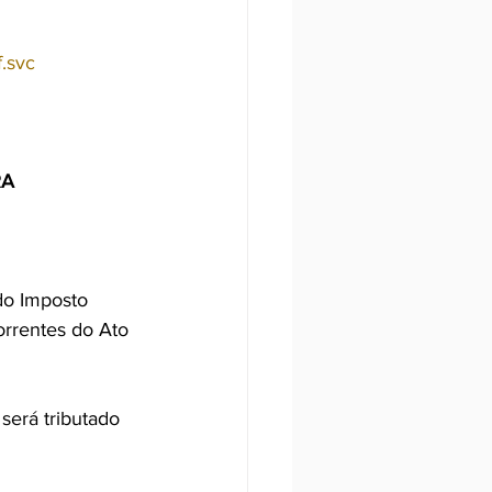
f.svc
A 
 do Imposto 
orrentes do Ato 
será tributado 