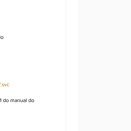
lo
f.svc
1 do manual do 