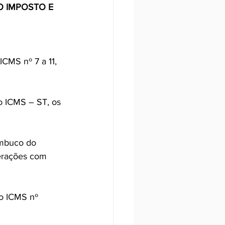
 IMPOSTO E 
CMS nº 7 a 11, 
 o ICMS – ST, os 
ambuco do 
perações com 
o ICMS nº 