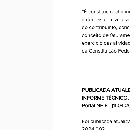
“É constitucional a i
auferidas com a loca
do contribuinte, con
conceito de faturame
exercício das ativida
da Constituição Feder
PUBLICADA ATUAL
INFORME TÉCNICO, 
Portal NF-E - (11.04.2
Foi publicada atuali
2024.002.