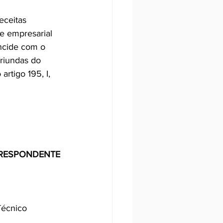
eceitas 
e empresarial 
ncide com o 
riundas do 
rtigo 195, I, 
RRESPONDENTE 
Técnico 