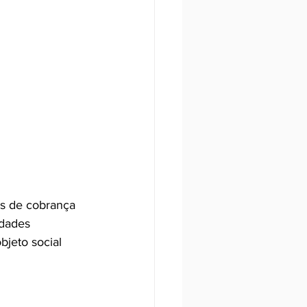
ns de cobrança 
idades 
jeto social 