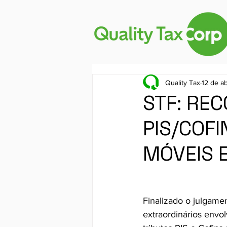
Quality Tax
12 de a
STF: RE
PIS/COF
MÓVEIS E
Finalizado o julgame
extraordinários envo